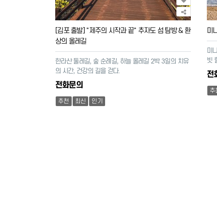
[김포 출발] "제주의 시작과 끝" 추자도 섬 탐방 & 환
미니
상의 올레길
미니
빗 
한라산 둘레길, 숲 순례길, 하늘 올레길 2박 3일의 치유
의 시간, 건강의 길을 걷다.
전
전화문의
추
추천
최신
인기