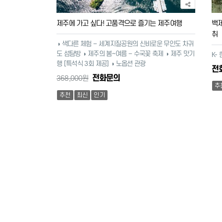
제주에 가고 싶다! 고품격으로 즐기는 제주여행
백제
취
◑ 색다른 체험 – 세계지질공원의 신비로운 무인도 차귀
도 섬탐방 ◑ 제주의 봄~여름 – 수국꽃 축제 ◑ 제주 맛기
K-
행 [특석식 3회 제공] ◑ 노옵션 관광
전
전화문의
368,000원
추
추천
최신
인기