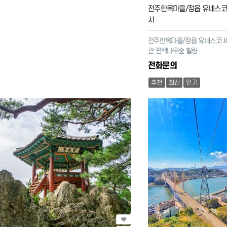
전주한옥마을/정읍 유네스코
서
전주한옥마을/정읍 유네스코 세
관 편백나무숲 힐링
전화문의
추천
최신
인기