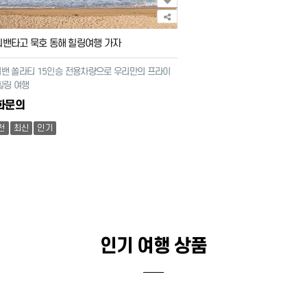
밴타고 묵호 동해 힐링여행 가자
밴 쏠라티 15인승 전용차량으로 우리만의 프라이
힐링 여행
화문의
천
최신
인기
인기 여행 상품