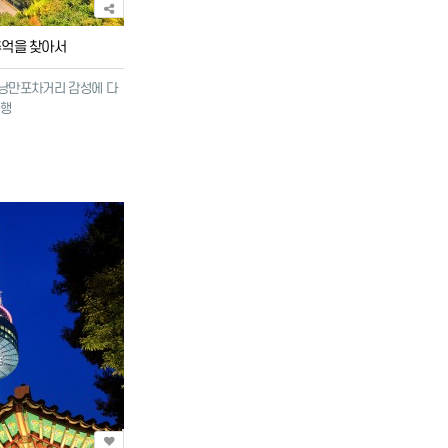
추억을 찾아서
 낭만포차거리 감성에 다
여행