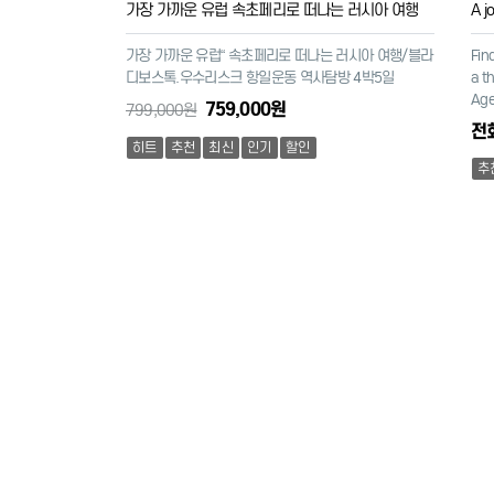
가장 가까운 유럽 속초페리로 떠나는 러시아 여행
A j
가장 가까운 유럽“ 속초페리로 떠나는 러시아 여행/블라
Fin
디보스톡.우수리스크 항일운동 역사탐방 4박5일
a th
Age
759,000원
799,000원
전
히트
추천
최신
인기
할인
추