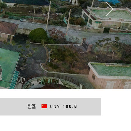
길
EUR
1491.5