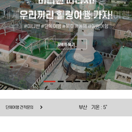
노란물결 유채꽃밭에서 인생샷!
제주의 시작과 끝 추자도
농촌체험과 역사여행
농촌체험과 역사여행
전통에서 첨단까지
미니밴 떠나자!
미니밴 떠나자!
한라산 둘레길과 생태치유숲 순례
세계문화유산을 찾아 떠나는 여행
세계문화유산을 찾아 떠나는 여행
힐링콘서트까지 즐기는 제주여행
[프리미엄 서울역사 여행]
우리끼리 힐링여행 가자!
우리끼리 힐링여행 가자!
#세계문화유산 #한옥마을 #하이킹 #역사여행 #힐링여행
#세계문화유산 #한옥마을 #하이킹 #역사여행 #힐링여행
#한라산둘레길 #제주도 #추자도 #트레킹 #순례길
#서울여행 #전통문화 #과거에서 #현재 #미래까지
#미니밴 #단독여행 #묵호 #동해 #힐링여행
#미니밴 #단독여행 #묵호 #동해 #힐링여행
#유채꽃 #인생샷 #힐링콘서트 #라이브공연
자세히 보기
자세히 보기
자세히 보기
자세히 보기
자세히 보기
자세히 보기
자세히 보기
서울
2˚
단체여행 견적문의