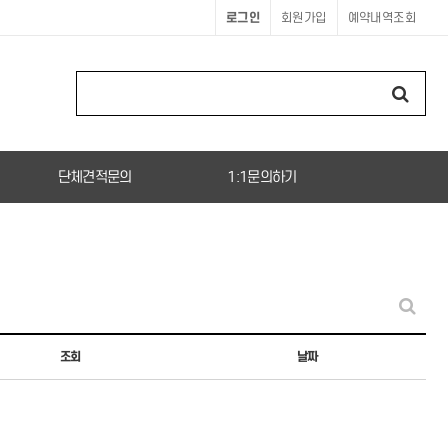
로그인
회원가입
예약내역조회
단체견적문의
1:1문의하기
조회
날짜