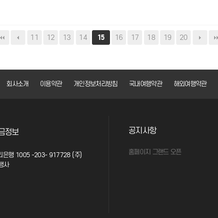
11
12
13
14
16
17
18
19
20
15
회사소개
이용약관
개인정보처리방침
국내여행약관
해외여행약관
공지사항
금정보
홈페이지 그랜드 오픈
은행 1005 -203- 917728 (주)
행사