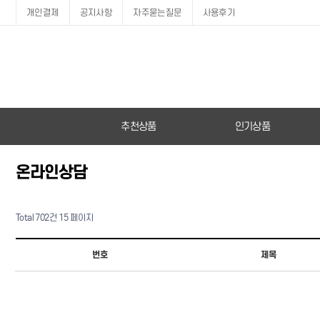
개인결제
공지사항
자주묻는질문
사용후기
추천상품
인기상품
온라인상담
Total 702건
15 페이지
번호
제목