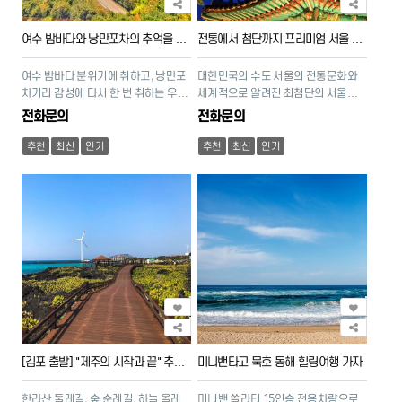
여수 밤바다와 낭만포차의 추억을 찾아서
전통에서 첨단까지 프리미엄 서울 역사 여행
여수 밤바다 분위기에 취하고, 낭만포
대한민국의 수도 서울의 전통문화와
차거리 감성에 다시 한 번 취하는 우리
세계적으로 알려진 최첨단의 서울을
의 추억 여행
체험할 수 있는 2박3일 여행
전화문의
전화문의
추천
최신
인기
추천
최신
인기
[김포 출발] "제주의 시작과 끝" 추자도 섬 탐방 & 환상의 올레길
미니밴타고 묵호 동해 힐링여행 가자
한라산 둘레길, 숲 순례길, 하늘 올레
미니밴 쏠라티 15인승 전용차량으로