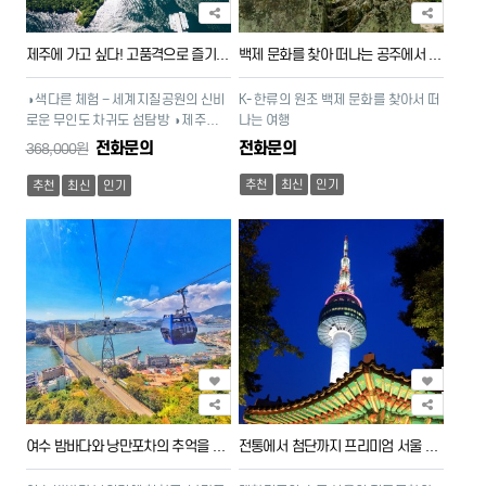
제주에 가고 싶다! 고품격으로 즐기는 제주여행
백제 문화를 찾아 떠나는 공주에서 부안까지의 발자취
◑ 색다른 체험 – 세계지질공원의 신비
K- 한류의 원조 백제 문화를 찾아서 떠
로운 무인도 차귀도 섬탐방 ◑ 제주의
나는 여행
봄~여름 – 수국꽃 축제 ◑ 제주 맛기행
전화문의
전화문의
368,000원
[특석식 3회 제공] ◑ 노옵션 관광
추천
최신
인기
추천
최신
인기
여수 밤바다와 낭만포차의 추억을 찾아서
전통에서 첨단까지 프리미엄 서울 역사 여행