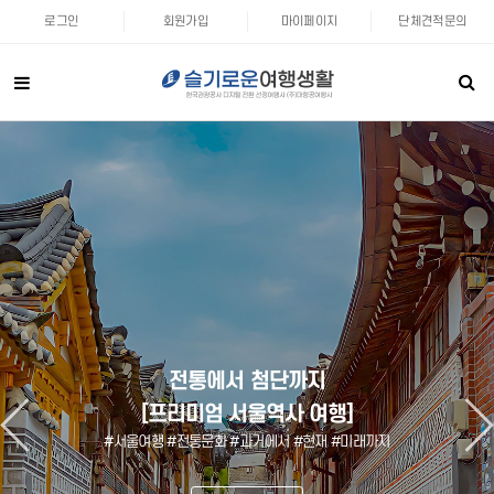
로그인
회원가입
마이페이지
단체견적문의
노란물결 유채꽃밭에서 인생샷!
제주의 시작과 끝 추자도
농촌체험과 역사여행
농촌체험과 역사여행
전통에서 첨단까지
미니밴 떠나자!
미니밴 떠나자!
한라산 둘레길과 생태치유숲 순례길
세계문화유산을 찾아 떠나는 여행
세계문화유산을 찾아 떠나는 여행
힐링콘서트까지 즐기는 제주여행
[프리미엄 서울역사 여행]
우리끼리 힐링여행 가자!
우리끼리 힐링여행 가자!
#세계문화유산 #한옥마을 #하이킹 #역사여행 #힐링여행
#세계문화유산 #한옥마을 #하이킹 #역사여행 #힐링여행
#한라산둘레길 #제주도 #추자도 #트레킹 #순례길
#서울여행 #전통문화 #과거에서 #현재 #미래까지
#미니밴 #단독여행 #묵호 #동해 #힐링여행
#미니밴 #단독여행 #묵호 #동해 #힐링여행
#유채꽃 #인생샷 #힐링콘서트 #라이브공연