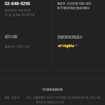
02-848-9295
예금주 : 우리은행 1005 -203-
917728 (주)대신항공여행사
AM 09:00 ~ PM 18:00
토, 일, 공휴일 게시판이용
공지사항
관광데이터제공사
홈페이지 그랜드 오픈
(주)행복동행여행
대표
김승이
주소
서울특별시 마포구 만리재로 14, 2206호(공덕동, 한국사회
복지회관 르네상스타워)