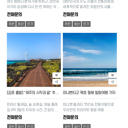
여수 밤바다 분위기에 취하고, 낭만포
대한민국의 수도 서울의 전통문화와
차거리 감성에 다시 한 번 취하는 우리
세계적으로 알려진 최첨단의 서울을
의 추억 여행
체험할 수 있는 2박3일 여행
전화문의
전화문의
추천
최신
인기
추천
최신
인기
[김포 출발] "제주의 시작과 끝" 추자도 섬 탐방 & 환상의 올레길
미니밴타고 묵호 동해 힐링여행 가자
한라산 둘레길, 숲 순례길, 하늘 올레
미니밴 쏠라티 15인승 전용차량으로
길 2박 3일의 치유의 시간, 건강의 길
우리만의 프라이빗 힐링 여행
을 걷다.
전화문의
전화문의
추천
최신
인기
추천
최신
인기