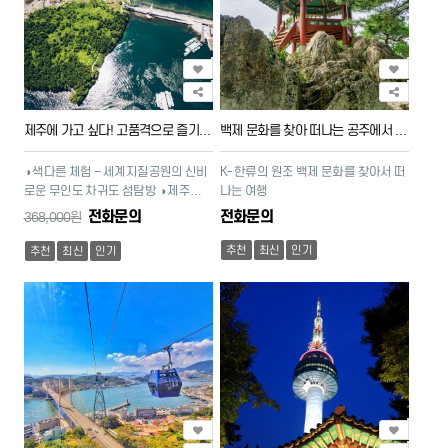
제주에 가고 싶다! 고품격으로 즐기는 제주여행
백제 문화를 찾아 떠나는 공주에서 부안까지의 발자취
◑ 색다른 체험 – 세계지질공원의 신비
K- 한류의 원조 백제 문화를 찾아서 떠
로운 무인도 차귀도 섬탐방 ◑ 제주의
나는 여행
봄~여름 – 수국꽃 축제 ◑ 제주 맛기행
전화문의
전화문의
368,000원
[특석식 3회 제공] ◑ 노옵션 관광
추천
최신
인기
추천
최신
인기