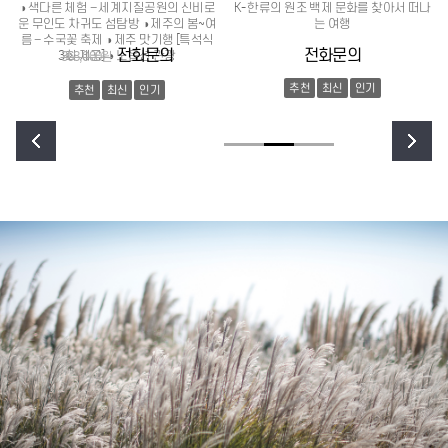
◑ 색다른 체험 – 세계지질공원의 신비로
K- 한류의 원조 백제 문화를 찾아서 떠나
운 무인도 차귀도 섬탐방 ◑ 제주의 봄~여
는 여행
름 – 수국꽃 축제 ◑ 제주 맛기행 [특석식
전화문의
전화문의
368,000원
3회 제공] ◑ 노옵션 관광
추천
최신
인기
추천
최신
인기