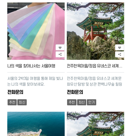
나의 색을 찾아나서는 서울여행
전주한옥마을/정읍 유네스코 세계문화유산을 찾아서
서울의 2박3일 여행을 통해 제일 빛나
전주한옥마을/정읍 유네스코 세계문
는 나의 색을 찾아보세요.
화유산 탐방 및 상관 편백나무숲 힐링
전화문의
전화문의
추천
최신
추천
최신
인기