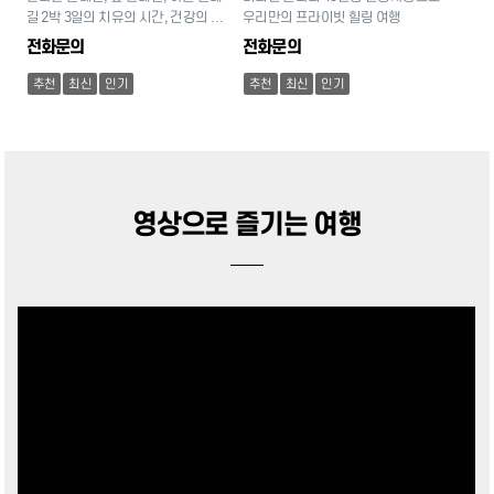
길 2박 3일의 치유의 시간, 건강의 길
우리만의 프라이빗 힐링 여행
을 걷다.
전화문의
전화문의
추천
최신
인기
추천
최신
인기
영상으로 즐기는 여행