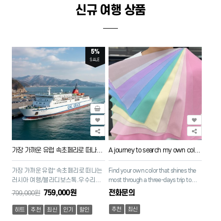
신규 여행 상품
5%
SALE
가장 가까운 유럽 속초페리로 떠나는 러시아 여행
A journey to search my own color in Seoul
가장 가까운 유럽“ 속초페리로 떠나는
Find your own color that shines the
러시아 여행/블라디보스톡.우수리스
most through a three-days trip to
크 항일운동 역사탐방 4박5일
Seoul. Daishin Air Travel Agency will
759,000원
전화문의
799,000원
give you your colors as a gift.
추천
최신
히트
추천
최신
인기
할인