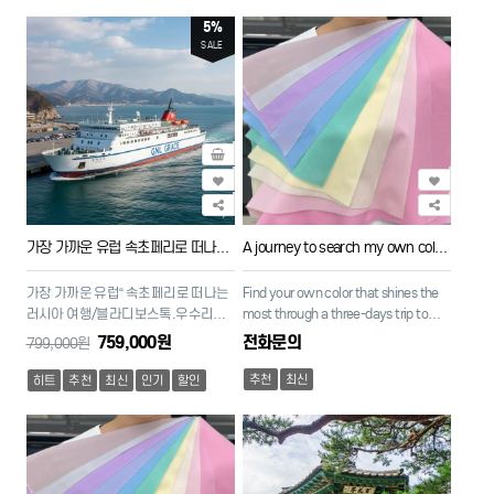
5%
SALE
가장 가까운 유럽 속초페리로 떠나는 러시아 여행
A journey to search my own color in Seoul
가장 가까운 유럽“ 속초페리로 떠나는
Find your own color that shines the
러시아 여행/블라디보스톡.우수리스
most through a three-days trip to
크 항일운동 역사탐방 4박5일
Seoul. Daishin Air Travel Agency will
759,000원
전화문의
799,000원
give you your colors as a gift.
추천
최신
히트
추천
최신
인기
할인