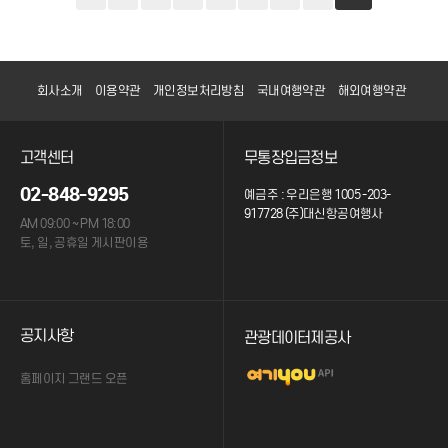
회사소개
이용약관
개인정보처리방침
국내여행약관
해외여행약관
고객센터
무통장입금정보
02-848-9295
예금주 : 우리은행 1005 -203-
917728 (주)대신항공여행사
AM 09:00 ~ PM 18:00
토, 일, 공휴일 게시판이용
공지사항
관광데이터제공사
홈페이지 그랜드 오픈