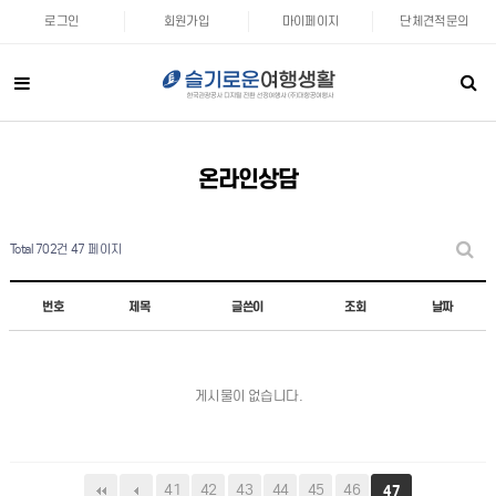
로그인
회원가입
마이페이지
단체견적문의
온라인상담
Total 702건
47 페이지
번호
제목
글쓴이
조회
날짜
게시물이 없습니다.
41
42
43
44
45
46
47