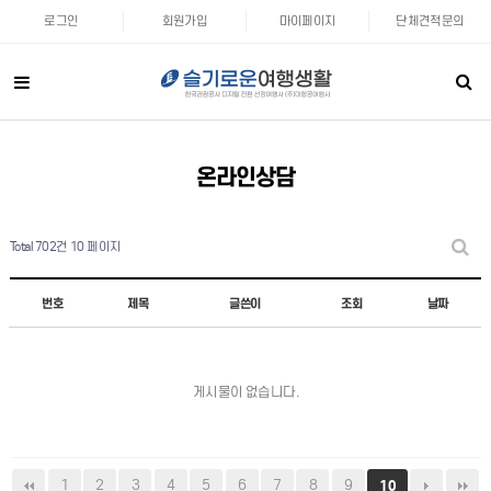
로그인
회원가입
마이페이지
단체견적문의
온라인상담
Total 702건
10 페이지
번호
제목
글쓴이
조회
날짜
게시물이 없습니다.
1
2
3
4
5
6
7
8
9
10