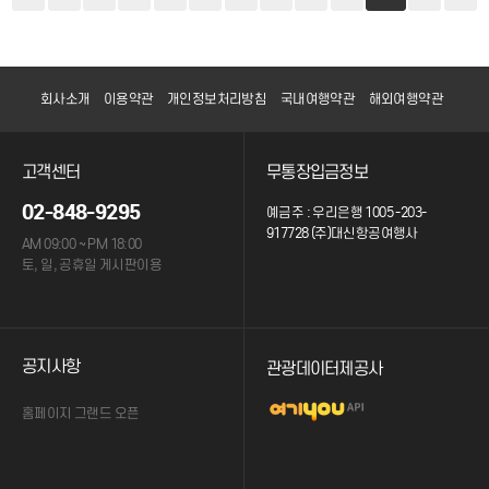
회사소개
이용약관
개인정보처리방침
국내여행약관
해외여행약관
고객센터
무통장입금정보
02-848-9295
예금주 : 우리은행 1005 -203-
917728 (주)대신항공여행사
AM 09:00 ~ PM 18:00
토, 일, 공휴일 게시판이용
공지사항
관광데이터제공사
홈페이지 그랜드 오픈