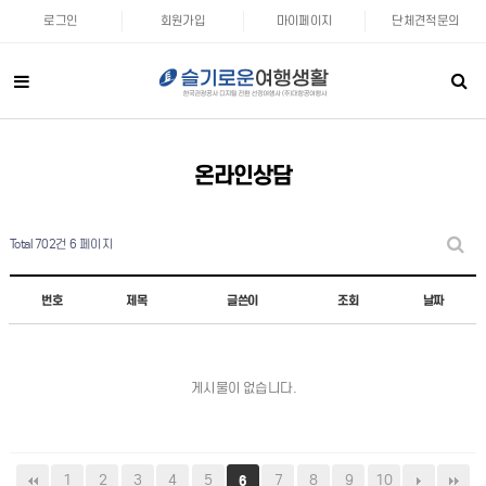
로그인
회원가입
마이페이지
단체견적문의
온라인상담
Total 702건
6 페이지
번호
제목
글쓴이
조회
날짜
게시물이 없습니다.
1
2
3
4
5
7
8
9
10
6