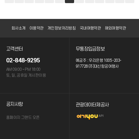
회사소개
이용약관
개인정보처리방침
국내여행약관
해외여행약관
고객센터
무통장입금정보
02-848-9295
예금주 : 우리은행 1005 -203-
917728 (주)대신항공여행사
AM 09:00 ~ PM 18:00
토, 일, 공휴일 게시판이용
공지사항
관광데이터제공사
홈페이지 그랜드 오픈